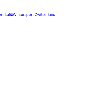
t Italië
Wintersport Zwitserland