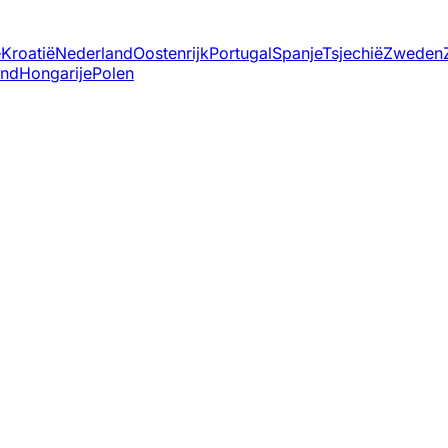
ë
Kroatië
Nederland
Oostenrijk
Portugal
Spanje
Tsjechië
Zweden
and
Hongarije
Polen