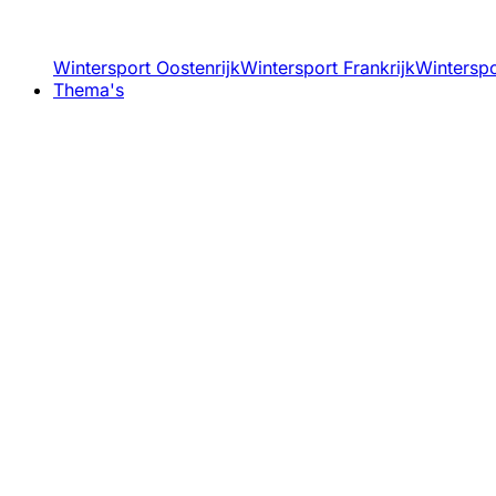
Wintersport Oostenrijk
Wintersport Frankrijk
Winterspor
Thema's