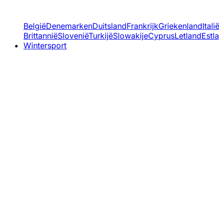
België
Denemarken
Duitsland
Frankrijk
Griekenland
Itali
Brittannië
Slovenië
Turkijë
Slowakije
Cyprus
Letland
Estl
Wintersport