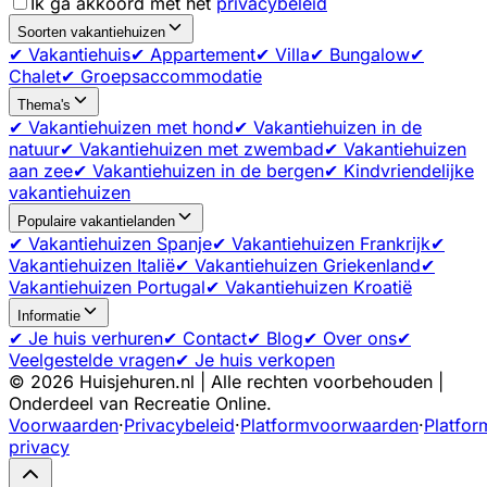
Ik ga akkoord met het
privacybeleid
Soorten vakantiehuizen
✔ Vakantiehuis
✔ Appartement
✔ Villa
✔ Bungalow
✔
Chalet
✔ Groepsaccommodatie
Thema's
✔ Vakantiehuizen met hond
✔ Vakantiehuizen in de
natuur
✔ Vakantiehuizen met zwembad
✔ Vakantiehuizen
aan zee
✔ Vakantiehuizen in de bergen
✔ Kindvriendelijke
vakantiehuizen
Populaire vakantielanden
✔ Vakantiehuizen Spanje
✔ Vakantiehuizen Frankrijk
✔
Vakantiehuizen Italië
✔ Vakantiehuizen Griekenland
✔
Vakantiehuizen Portugal
✔ Vakantiehuizen Kroatië
Informatie
✔ Je huis verhuren
✔ Contact
✔ Blog
✔ Over ons
✔
Veelgestelde vragen
✔ Je huis verkopen
©
2026
Huisjehuren.nl | Alle rechten voorbehouden |
Onderdeel van Recreatie Online.
Voorwaarden
·
Privacybeleid
·
Platformvoorwaarden
·
Platfor
privacy