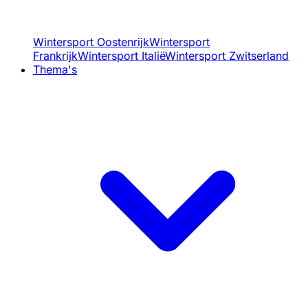
Wintersport Oostenrijk
Wintersport
Frankrijk
Wintersport Italië
Wintersport Zwitserland
Thema's