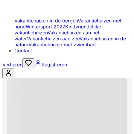
Vakantiehuizen in de bergen
Vakantiehuizen met
hond
Wintersport 2027
Kindvriendelijke
vakantiehuizen
Vakantiehuizen aan het
water
Vakantiehuizen aan zee
Vakantiehuizen in de
natuur
Vakantiehuizen met zwembad
Contact
Verhuren
Registreren