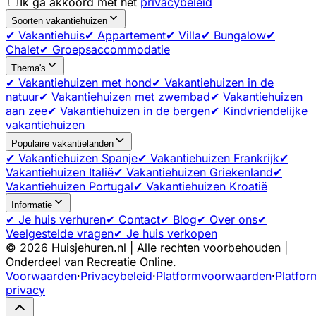
Ik ga akkoord met het
privacybeleid
Soorten vakantiehuizen
✔ Vakantiehuis
✔ Appartement
✔ Villa
✔ Bungalow
✔
Chalet
✔ Groepsaccommodatie
Thema's
✔ Vakantiehuizen met hond
✔ Vakantiehuizen in de
natuur
✔ Vakantiehuizen met zwembad
✔ Vakantiehuizen
aan zee
✔ Vakantiehuizen in de bergen
✔ Kindvriendelijke
vakantiehuizen
Populaire vakantielanden
✔ Vakantiehuizen Spanje
✔ Vakantiehuizen Frankrijk
✔
Vakantiehuizen Italië
✔ Vakantiehuizen Griekenland
✔
Vakantiehuizen Portugal
✔ Vakantiehuizen Kroatië
Informatie
✔ Je huis verhuren
✔ Contact
✔ Blog
✔ Over ons
✔
Veelgestelde vragen
✔ Je huis verkopen
©
2026
Huisjehuren.nl | Alle rechten voorbehouden |
Onderdeel van Recreatie Online.
Voorwaarden
·
Privacybeleid
·
Platformvoorwaarden
·
Platfor
privacy