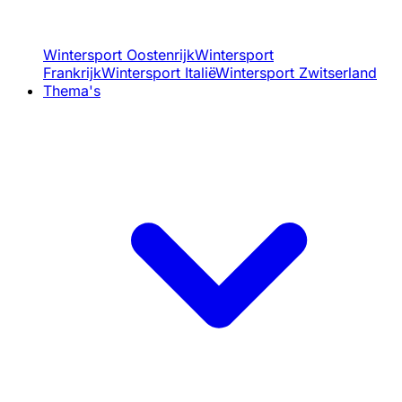
Wintersport Oostenrijk
Wintersport
Frankrijk
Wintersport Italië
Wintersport Zwitserland
Thema's