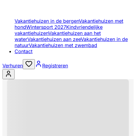
Vakantiehuizen in de bergen
Vakantiehuizen met
hond
Wintersport 2027
Kindvriendelijke
vakantiehuizen
Vakantiehuizen aan het
water
Vakantiehuizen aan zee
Vakantiehuizen in de
natuur
Vakantiehuizen met zwembad
Contact
Verhuren
Registreren