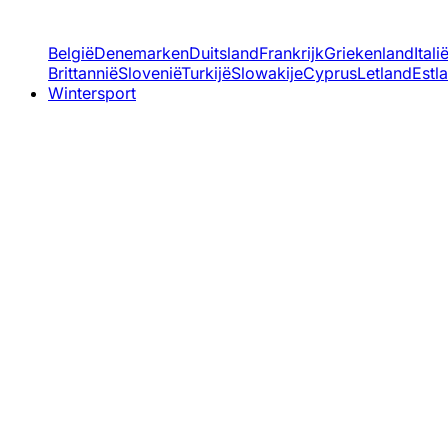
België
Denemarken
Duitsland
Frankrijk
Griekenland
Itali
Brittannië
Slovenië
Turkijë
Slowakije
Cyprus
Letland
Estl
Wintersport