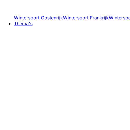
Wintersport Oostenrijk
Wintersport Frankrijk
Winterspor
Thema's