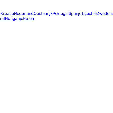
ë
Kroatië
Nederland
Oostenrijk
Portugal
Spanje
Tsjechië
Zweden
and
Hongarije
Polen