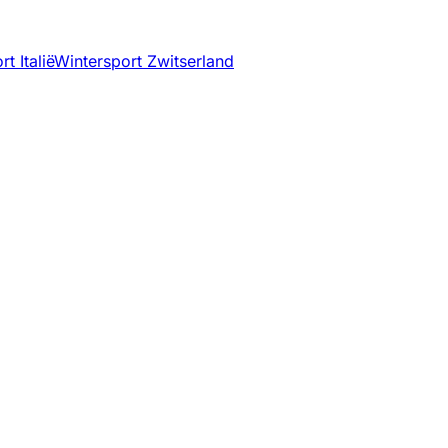
t Italië
Wintersport Zwitserland