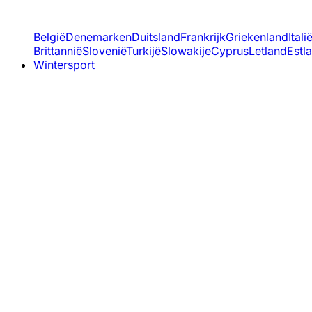
België
Denemarken
Duitsland
Frankrijk
Griekenland
Itali
Brittannië
Slovenië
Turkijë
Slowakije
Cyprus
Letland
Estl
Wintersport