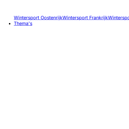
Wintersport Oostenrijk
Wintersport Frankrijk
Winterspor
Thema's