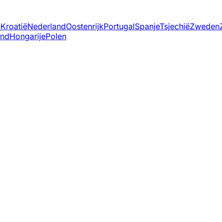
ë
Kroatië
Nederland
Oostenrijk
Portugal
Spanje
Tsjechië
Zweden
and
Hongarije
Polen