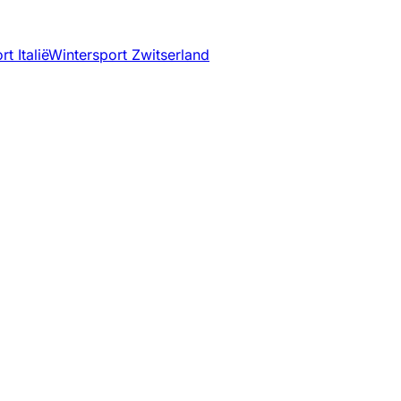
t Italië
Wintersport Zwitserland