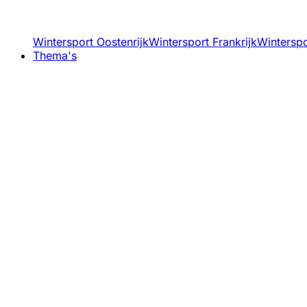
Wintersport Oostenrijk
Wintersport Frankrijk
Winterspor
Thema's