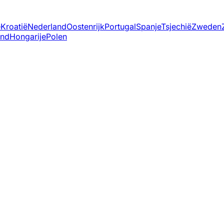
ë
Kroatië
Nederland
Oostenrijk
Portugal
Spanje
Tsjechië
Zweden
and
Hongarije
Polen