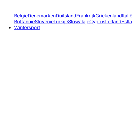
België
Denemarken
Duitsland
Frankrijk
Griekenland
Itali
Brittannië
Slovenië
Turkijë
Slowakije
Cyprus
Letland
Estl
Wintersport