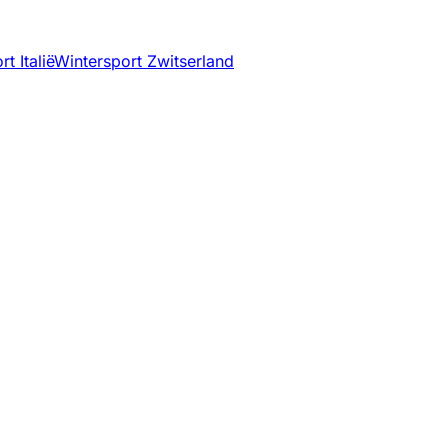
t Italië
Wintersport Zwitserland