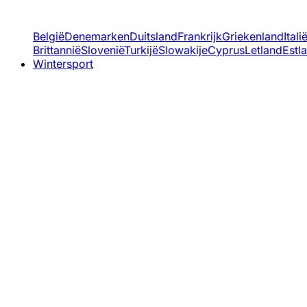
België
Denemarken
Duitsland
Frankrijk
Griekenland
Itali
Brittannië
Slovenië
Turkijë
Slowakije
Cyprus
Letland
Estl
Wintersport