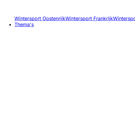
Wintersport Oostenrijk
Wintersport Frankrijk
Winterspor
Thema's