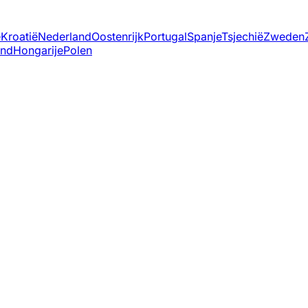
ë
Kroatië
Nederland
Oostenrijk
Portugal
Spanje
Tsjechië
Zweden
and
Hongarije
Polen