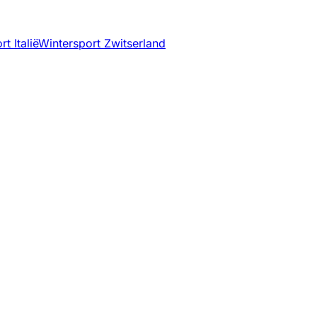
t Italië
Wintersport Zwitserland