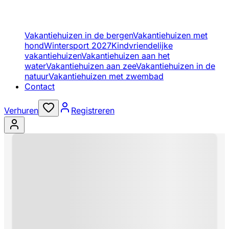
Vakantiehuizen in de bergen
Vakantiehuizen met
hond
Wintersport 2027
Kindvriendelijke
vakantiehuizen
Vakantiehuizen aan het
water
Vakantiehuizen aan zee
Vakantiehuizen in de
natuur
Vakantiehuizen met zwembad
Contact
Verhuren
Registreren