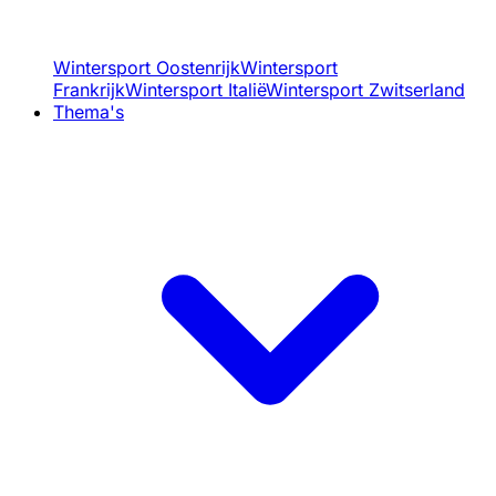
Wintersport Oostenrijk
Wintersport
Frankrijk
Wintersport Italië
Wintersport Zwitserland
Thema's