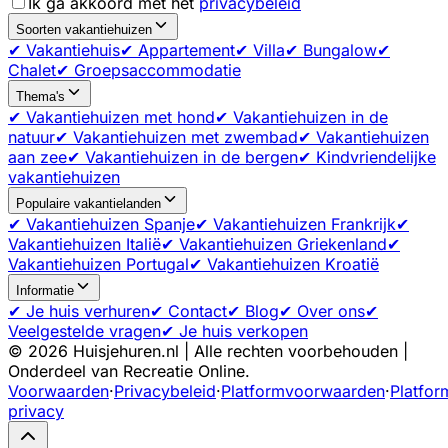
Ik ga akkoord met het
privacybeleid
Soorten vakantiehuizen
✔ Vakantiehuis
✔ Appartement
✔ Villa
✔ Bungalow
✔
Chalet
✔ Groepsaccommodatie
Thema's
✔ Vakantiehuizen met hond
✔ Vakantiehuizen in de
natuur
✔ Vakantiehuizen met zwembad
✔ Vakantiehuizen
aan zee
✔ Vakantiehuizen in de bergen
✔ Kindvriendelijke
vakantiehuizen
Populaire vakantielanden
✔ Vakantiehuizen Spanje
✔ Vakantiehuizen Frankrijk
✔
Vakantiehuizen Italië
✔ Vakantiehuizen Griekenland
✔
Vakantiehuizen Portugal
✔ Vakantiehuizen Kroatië
Informatie
✔ Je huis verhuren
✔ Contact
✔ Blog
✔ Over ons
✔
Veelgestelde vragen
✔ Je huis verkopen
©
2026
Huisjehuren.nl | Alle rechten voorbehouden |
Onderdeel van Recreatie Online.
Voorwaarden
·
Privacybeleid
·
Platformvoorwaarden
·
Platfor
privacy