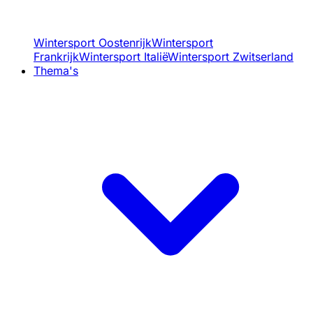
Wintersport Oostenrijk
Wintersport
Frankrijk
Wintersport Italië
Wintersport Zwitserland
Thema's