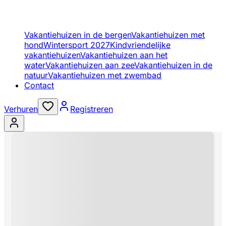
Vakantiehuizen in de bergen
Vakantiehuizen met
hond
Wintersport 2027
Kindvriendelijke
vakantiehuizen
Vakantiehuizen aan het
water
Vakantiehuizen aan zee
Vakantiehuizen in de
natuur
Vakantiehuizen met zwembad
Contact
Verhuren
Registreren