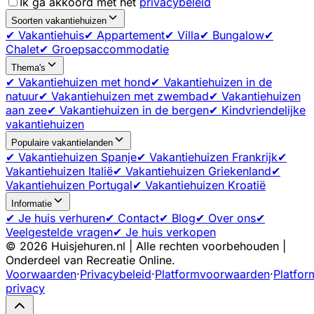
Ik ga akkoord met het
privacybeleid
Soorten vakantiehuizen
✔ Vakantiehuis
✔ Appartement
✔ Villa
✔ Bungalow
✔
Chalet
✔ Groepsaccommodatie
Thema's
✔ Vakantiehuizen met hond
✔ Vakantiehuizen in de
natuur
✔ Vakantiehuizen met zwembad
✔ Vakantiehuizen
aan zee
✔ Vakantiehuizen in de bergen
✔ Kindvriendelijke
vakantiehuizen
Populaire vakantielanden
✔ Vakantiehuizen Spanje
✔ Vakantiehuizen Frankrijk
✔
Vakantiehuizen Italië
✔ Vakantiehuizen Griekenland
✔
Vakantiehuizen Portugal
✔ Vakantiehuizen Kroatië
Informatie
✔ Je huis verhuren
✔ Contact
✔ Blog
✔ Over ons
✔
Veelgestelde vragen
✔ Je huis verkopen
©
2026
Huisjehuren.nl | Alle rechten voorbehouden |
Onderdeel van Recreatie Online.
Voorwaarden
·
Privacybeleid
·
Platformvoorwaarden
·
Platfor
privacy