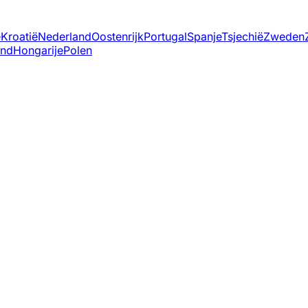
ë
Kroatië
Nederland
Oostenrijk
Portugal
Spanje
Tsjechië
Zweden
and
Hongarije
Polen