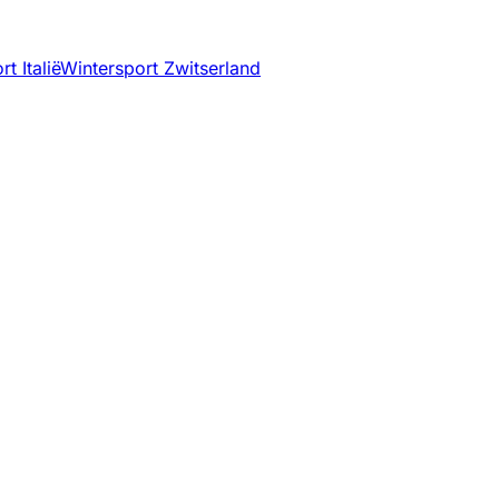
t Italië
Wintersport Zwitserland