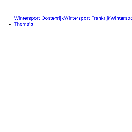
Wintersport Oostenrijk
Wintersport Frankrijk
Winterspor
Thema's