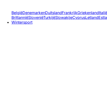
België
Denemarken
Duitsland
Frankrijk
Griekenland
Itali
Brittannië
Slovenië
Turkijë
Slowakije
Cyprus
Letland
Estl
Wintersport