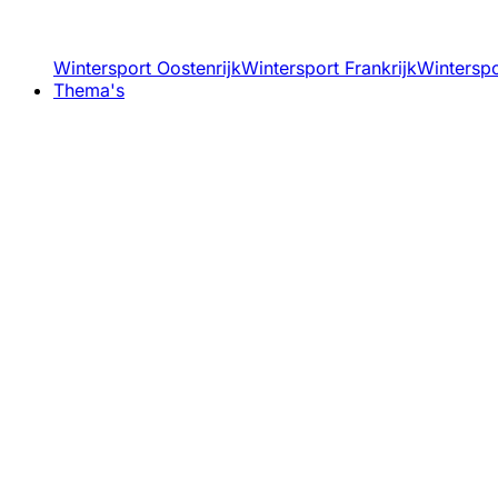
Wintersport Oostenrijk
Wintersport Frankrijk
Winterspor
Thema's