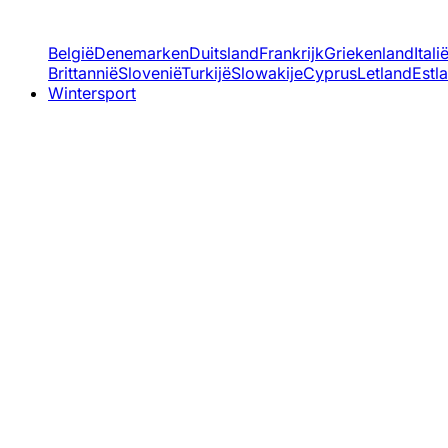
België
Denemarken
Duitsland
Frankrijk
Griekenland
Itali
Brittannië
Slovenië
Turkijë
Slowakije
Cyprus
Letland
Estl
Wintersport