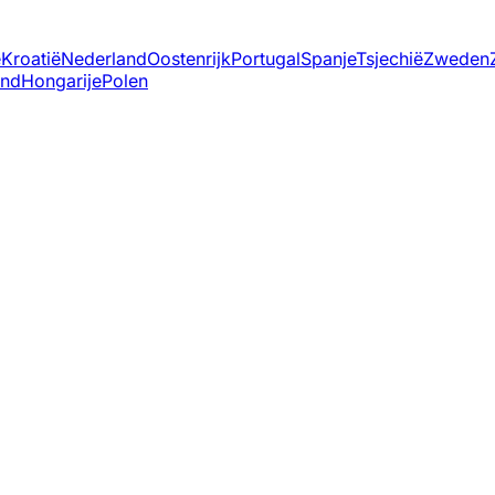
ë
Kroatië
Nederland
Oostenrijk
Portugal
Spanje
Tsjechië
Zweden
and
Hongarije
Polen