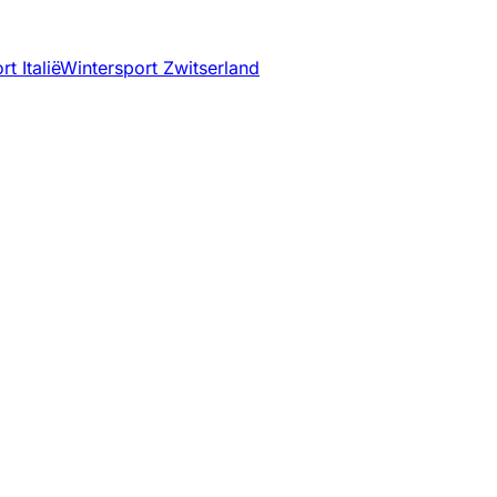
t Italië
Wintersport Zwitserland