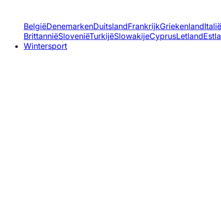
België
Denemarken
Duitsland
Frankrijk
Griekenland
Itali
Brittannië
Slovenië
Turkijë
Slowakije
Cyprus
Letland
Estl
Wintersport