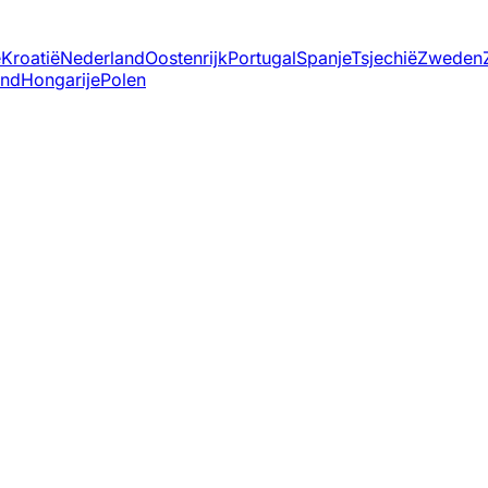
ë
Kroatië
Nederland
Oostenrijk
Portugal
Spanje
Tsjechië
Zweden
and
Hongarije
Polen