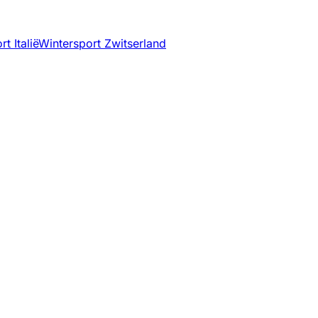
t Italië
Wintersport Zwitserland