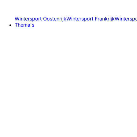
Wintersport Oostenrijk
Wintersport Frankrijk
Winterspor
Thema's