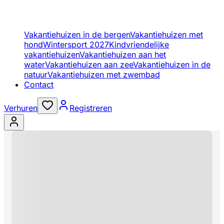
Vakantiehuizen in de bergen
Vakantiehuizen met
hond
Wintersport 2027
Kindvriendelijke
vakantiehuizen
Vakantiehuizen aan het
water
Vakantiehuizen aan zee
Vakantiehuizen in de
natuur
Vakantiehuizen met zwembad
Contact
Verhuren
Registreren