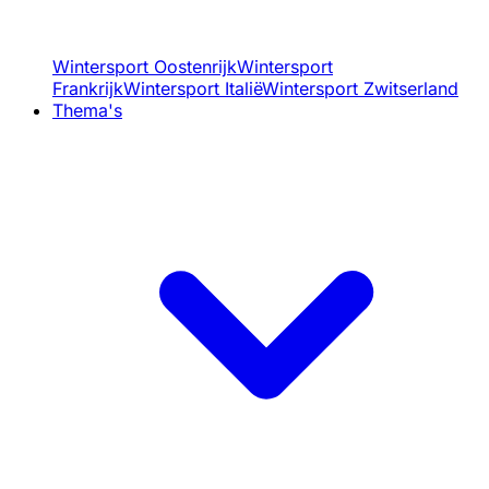
Wintersport Oostenrijk
Wintersport
Frankrijk
Wintersport Italië
Wintersport Zwitserland
Thema's