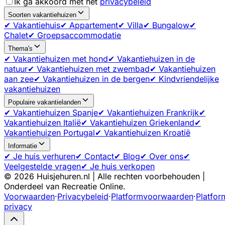
Ik ga akkoord met het
privacybeleid
Soorten vakantiehuizen
✔ Vakantiehuis
✔ Appartement
✔ Villa
✔ Bungalow
✔
Chalet
✔ Groepsaccommodatie
Thema's
✔ Vakantiehuizen met hond
✔ Vakantiehuizen in de
natuur
✔ Vakantiehuizen met zwembad
✔ Vakantiehuizen
aan zee
✔ Vakantiehuizen in de bergen
✔ Kindvriendelijke
vakantiehuizen
Populaire vakantielanden
✔ Vakantiehuizen Spanje
✔ Vakantiehuizen Frankrijk
✔
Vakantiehuizen Italië
✔ Vakantiehuizen Griekenland
✔
Vakantiehuizen Portugal
✔ Vakantiehuizen Kroatië
Informatie
✔ Je huis verhuren
✔ Contact
✔ Blog
✔ Over ons
✔
Veelgestelde vragen
✔ Je huis verkopen
©
2026
Huisjehuren.nl | Alle rechten voorbehouden |
Onderdeel van Recreatie Online.
Voorwaarden
·
Privacybeleid
·
Platformvoorwaarden
·
Platfor
privacy