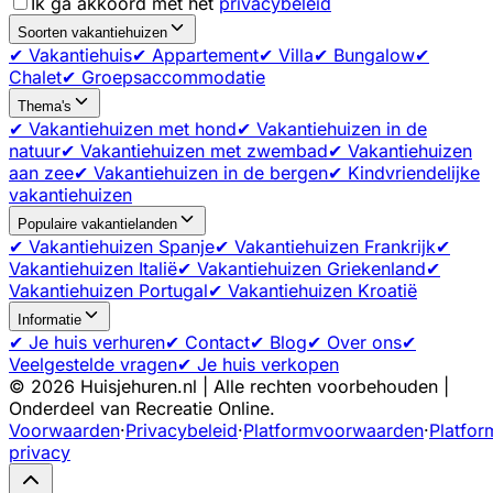
Ik ga akkoord met het
privacybeleid
Soorten vakantiehuizen
✔ Vakantiehuis
✔ Appartement
✔ Villa
✔ Bungalow
✔
Chalet
✔ Groepsaccommodatie
Thema's
✔ Vakantiehuizen met hond
✔ Vakantiehuizen in de
natuur
✔ Vakantiehuizen met zwembad
✔ Vakantiehuizen
aan zee
✔ Vakantiehuizen in de bergen
✔ Kindvriendelijke
vakantiehuizen
Populaire vakantielanden
✔ Vakantiehuizen Spanje
✔ Vakantiehuizen Frankrijk
✔
Vakantiehuizen Italië
✔ Vakantiehuizen Griekenland
✔
Vakantiehuizen Portugal
✔ Vakantiehuizen Kroatië
Informatie
✔ Je huis verhuren
✔ Contact
✔ Blog
✔ Over ons
✔
Veelgestelde vragen
✔ Je huis verkopen
©
2026
Huisjehuren.nl | Alle rechten voorbehouden |
Onderdeel van Recreatie Online.
Voorwaarden
·
Privacybeleid
·
Platformvoorwaarden
·
Platfor
privacy