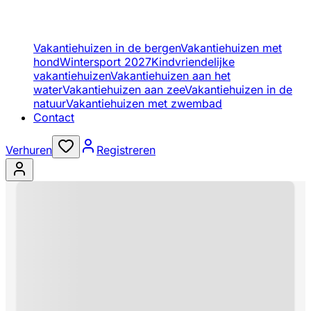
Vakantiehuizen in de bergen
Vakantiehuizen met
hond
Wintersport 2027
Kindvriendelijke
vakantiehuizen
Vakantiehuizen aan het
water
Vakantiehuizen aan zee
Vakantiehuizen in de
natuur
Vakantiehuizen met zwembad
Contact
Verhuren
Registreren