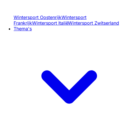
Wintersport Oostenrijk
Wintersport
Frankrijk
Wintersport Italië
Wintersport Zwitserland
Thema's