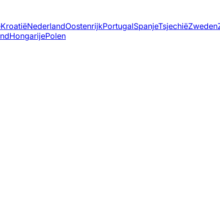
ë
Kroatië
Nederland
Oostenrijk
Portugal
Spanje
Tsjechië
Zweden
and
Hongarije
Polen