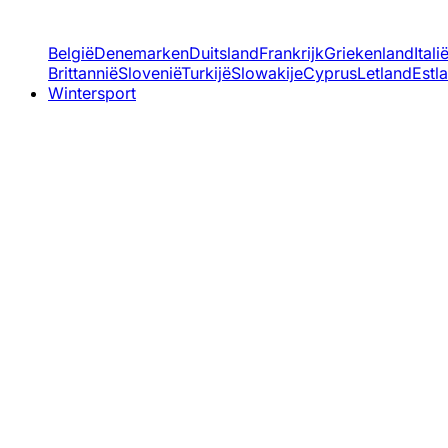
België
Denemarken
Duitsland
Frankrijk
Griekenland
Itali
Brittannië
Slovenië
Turkijë
Slowakije
Cyprus
Letland
Estl
Wintersport