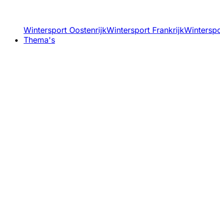
Wintersport Oostenrijk
Wintersport Frankrijk
Winterspor
Thema's