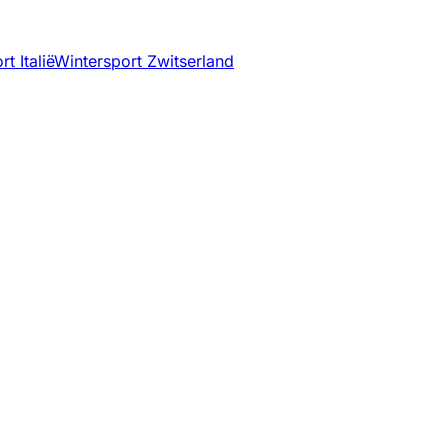
t Italië
Wintersport Zwitserland