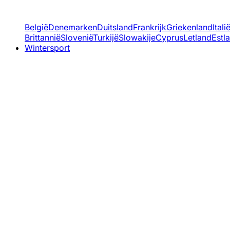
België
Denemarken
Duitsland
Frankrijk
Griekenland
Itali
Brittannië
Slovenië
Turkijë
Slowakije
Cyprus
Letland
Estl
Wintersport