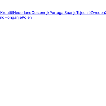
ë
Kroatië
Nederland
Oostenrijk
Portugal
Spanje
Tsjechië
Zweden
and
Hongarije
Polen