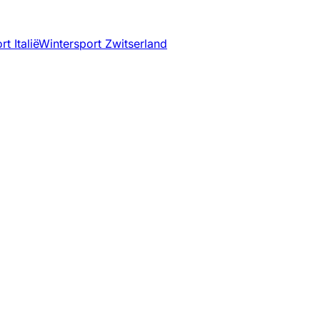
t Italië
Wintersport Zwitserland