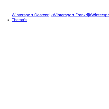
Wintersport Oostenrijk
Wintersport Frankrijk
Winterspor
Thema's