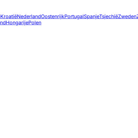
ë
Kroatië
Nederland
Oostenrijk
Portugal
Spanje
Tsjechië
Zweden
and
Hongarije
Polen