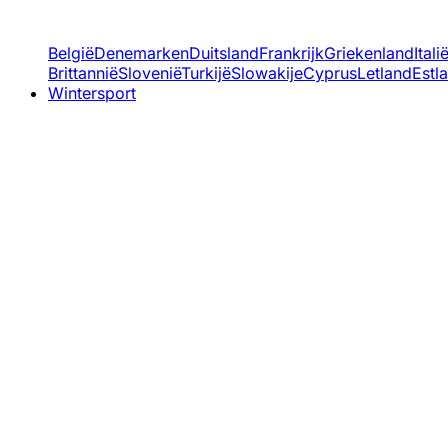
België
Denemarken
Duitsland
Frankrijk
Griekenland
Itali
Brittannië
Slovenië
Turkijë
Slowakije
Cyprus
Letland
Estl
Wintersport