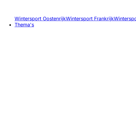
Wintersport Oostenrijk
Wintersport Frankrijk
Winterspor
Thema's