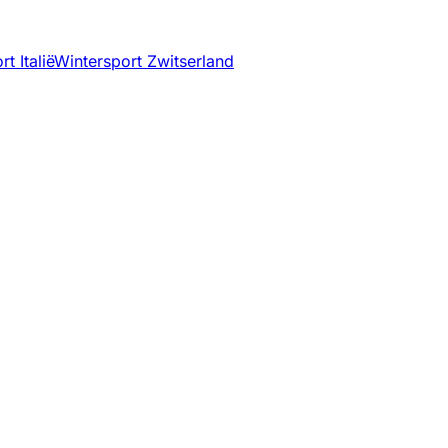
t Italië
Wintersport Zwitserland