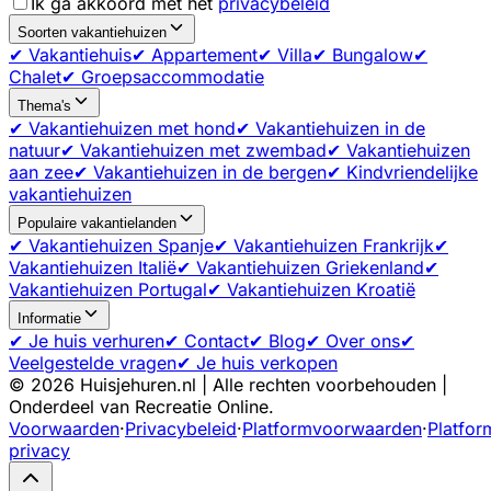
Ik ga akkoord met het
privacybeleid
Soorten vakantiehuizen
✔ Vakantiehuis
✔ Appartement
✔ Villa
✔ Bungalow
✔
Chalet
✔ Groepsaccommodatie
Thema's
✔ Vakantiehuizen met hond
✔ Vakantiehuizen in de
natuur
✔ Vakantiehuizen met zwembad
✔ Vakantiehuizen
aan zee
✔ Vakantiehuizen in de bergen
✔ Kindvriendelijke
vakantiehuizen
Populaire vakantielanden
✔ Vakantiehuizen Spanje
✔ Vakantiehuizen Frankrijk
✔
Vakantiehuizen Italië
✔ Vakantiehuizen Griekenland
✔
Vakantiehuizen Portugal
✔ Vakantiehuizen Kroatië
Informatie
✔ Je huis verhuren
✔ Contact
✔ Blog
✔ Over ons
✔
Veelgestelde vragen
✔ Je huis verkopen
©
2026
Huisjehuren.nl | Alle rechten voorbehouden |
Onderdeel van Recreatie Online.
Voorwaarden
·
Privacybeleid
·
Platformvoorwaarden
·
Platfor
privacy