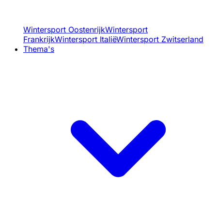
Wintersport Oostenrijk
Wintersport
Frankrijk
Wintersport Italië
Wintersport Zwitserland
Thema's