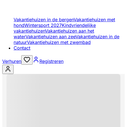
Vakantiehuizen in de bergen
Vakantiehuizen met
hond
Wintersport 2027
Kindvriendelijke
vakantiehuizen
Vakantiehuizen aan het
water
Vakantiehuizen aan zee
Vakantiehuizen in de
natuur
Vakantiehuizen met zwembad
Contact
Verhuren
Registreren