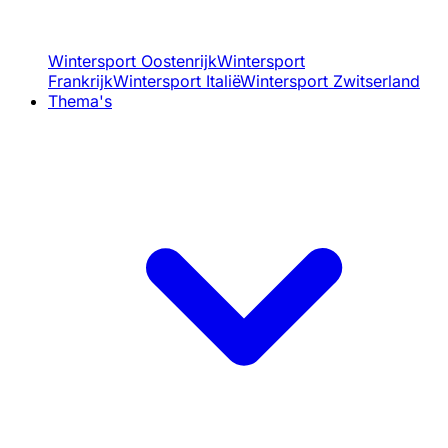
Wintersport Oostenrijk
Wintersport
Frankrijk
Wintersport Italië
Wintersport Zwitserland
Thema's