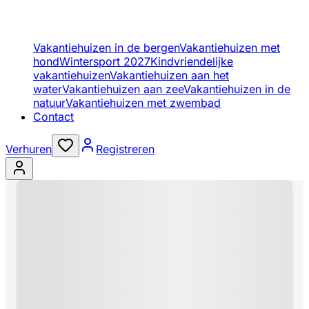
Vakantiehuizen in de bergen
Vakantiehuizen met
hond
Wintersport 2027
Kindvriendelijke
vakantiehuizen
Vakantiehuizen aan het
water
Vakantiehuizen aan zee
Vakantiehuizen in de
natuur
Vakantiehuizen met zwembad
Contact
Verhuren
Registreren