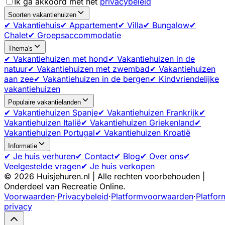
Ik ga akkoord met het
privacybeleid
Soorten vakantiehuizen
✔ Vakantiehuis
✔ Appartement
✔ Villa
✔ Bungalow
✔
Chalet
✔ Groepsaccommodatie
Thema's
✔ Vakantiehuizen met hond
✔ Vakantiehuizen in de
natuur
✔ Vakantiehuizen met zwembad
✔ Vakantiehuizen
aan zee
✔ Vakantiehuizen in de bergen
✔ Kindvriendelijke
vakantiehuizen
Populaire vakantielanden
✔ Vakantiehuizen Spanje
✔ Vakantiehuizen Frankrijk
✔
Vakantiehuizen Italië
✔ Vakantiehuizen Griekenland
✔
Vakantiehuizen Portugal
✔ Vakantiehuizen Kroatië
Informatie
✔ Je huis verhuren
✔ Contact
✔ Blog
✔ Over ons
✔
Veelgestelde vragen
✔ Je huis verkopen
©
2026
Huisjehuren.nl | Alle rechten voorbehouden |
Onderdeel van Recreatie Online.
Voorwaarden
·
Privacybeleid
·
Platformvoorwaarden
·
Platfor
privacy