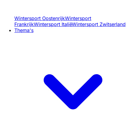
Wintersport Oostenrijk
Wintersport
Frankrijk
Wintersport Italië
Wintersport Zwitserland
Thema's