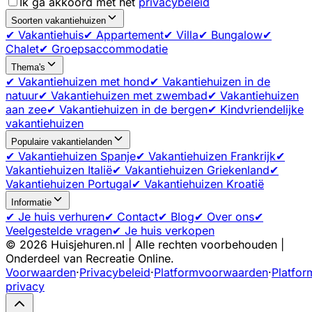
Ik ga akkoord met het
privacybeleid
Soorten vakantiehuizen
✔ Vakantiehuis
✔ Appartement
✔ Villa
✔ Bungalow
✔
Chalet
✔ Groepsaccommodatie
Thema's
✔ Vakantiehuizen met hond
✔ Vakantiehuizen in de
natuur
✔ Vakantiehuizen met zwembad
✔ Vakantiehuizen
aan zee
✔ Vakantiehuizen in de bergen
✔ Kindvriendelijke
vakantiehuizen
Populaire vakantielanden
✔ Vakantiehuizen Spanje
✔ Vakantiehuizen Frankrijk
✔
Vakantiehuizen Italië
✔ Vakantiehuizen Griekenland
✔
Vakantiehuizen Portugal
✔ Vakantiehuizen Kroatië
Informatie
✔ Je huis verhuren
✔ Contact
✔ Blog
✔ Over ons
✔
Veelgestelde vragen
✔ Je huis verkopen
©
2026
Huisjehuren.nl | Alle rechten voorbehouden |
Onderdeel van Recreatie Online.
Voorwaarden
·
Privacybeleid
·
Platformvoorwaarden
·
Platfor
privacy