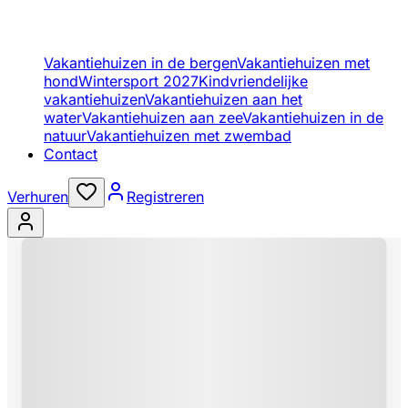
Vakantiehuizen in de bergen
Vakantiehuizen met
hond
Wintersport 2027
Kindvriendelijke
vakantiehuizen
Vakantiehuizen aan het
water
Vakantiehuizen aan zee
Vakantiehuizen in de
natuur
Vakantiehuizen met zwembad
Contact
Verhuren
Registreren