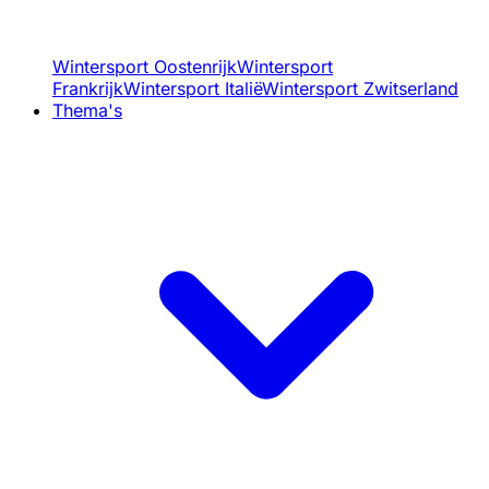
Wintersport Oostenrijk
Wintersport
Frankrijk
Wintersport Italië
Wintersport Zwitserland
Thema's