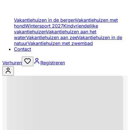
Vakantiehuizen in de bergen
Vakantiehuizen met
hond
Wintersport 2027
Kindvriendelijke
vakantiehuizen
Vakantiehuizen aan het
water
Vakantiehuizen aan zee
Vakantiehuizen in de
natuur
Vakantiehuizen met zwembad
Contact
Verhuren
Registreren