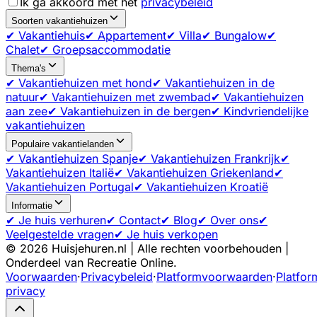
Ik ga akkoord met het
privacybeleid
Soorten vakantiehuizen
✔ Vakantiehuis
✔ Appartement
✔ Villa
✔ Bungalow
✔
Chalet
✔ Groepsaccommodatie
Thema's
✔ Vakantiehuizen met hond
✔ Vakantiehuizen in de
natuur
✔ Vakantiehuizen met zwembad
✔ Vakantiehuizen
aan zee
✔ Vakantiehuizen in de bergen
✔ Kindvriendelijke
vakantiehuizen
Populaire vakantielanden
✔ Vakantiehuizen Spanje
✔ Vakantiehuizen Frankrijk
✔
Vakantiehuizen Italië
✔ Vakantiehuizen Griekenland
✔
Vakantiehuizen Portugal
✔ Vakantiehuizen Kroatië
Informatie
✔ Je huis verhuren
✔ Contact
✔ Blog
✔ Over ons
✔
Veelgestelde vragen
✔ Je huis verkopen
©
2026
Huisjehuren.nl | Alle rechten voorbehouden |
Onderdeel van Recreatie Online.
Voorwaarden
·
Privacybeleid
·
Platformvoorwaarden
·
Platfor
privacy