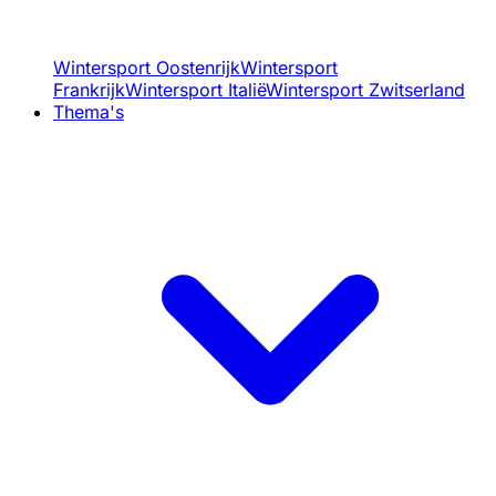
Wintersport Oostenrijk
Wintersport
Frankrijk
Wintersport Italië
Wintersport Zwitserland
Thema's