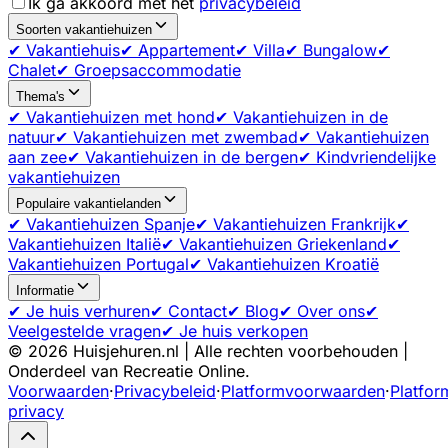
Ik ga akkoord met het
privacybeleid
Soorten vakantiehuizen
✔ Vakantiehuis
✔ Appartement
✔ Villa
✔ Bungalow
✔
Chalet
✔ Groepsaccommodatie
Thema's
✔ Vakantiehuizen met hond
✔ Vakantiehuizen in de
natuur
✔ Vakantiehuizen met zwembad
✔ Vakantiehuizen
aan zee
✔ Vakantiehuizen in de bergen
✔ Kindvriendelijke
vakantiehuizen
Populaire vakantielanden
✔ Vakantiehuizen Spanje
✔ Vakantiehuizen Frankrijk
✔
Vakantiehuizen Italië
✔ Vakantiehuizen Griekenland
✔
Vakantiehuizen Portugal
✔ Vakantiehuizen Kroatië
Informatie
✔ Je huis verhuren
✔ Contact
✔ Blog
✔ Over ons
✔
Veelgestelde vragen
✔ Je huis verkopen
©
2026
Huisjehuren.nl | Alle rechten voorbehouden |
Onderdeel van Recreatie Online.
Voorwaarden
·
Privacybeleid
·
Platformvoorwaarden
·
Platfor
privacy