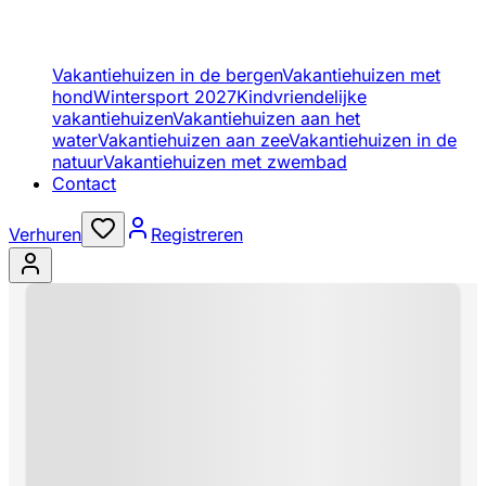
Vakantiehuizen in de bergen
Vakantiehuizen met
hond
Wintersport 2027
Kindvriendelijke
vakantiehuizen
Vakantiehuizen aan het
water
Vakantiehuizen aan zee
Vakantiehuizen in de
natuur
Vakantiehuizen met zwembad
Contact
Verhuren
Registreren