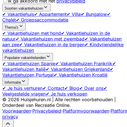
Ik ga akkoord met het
privacybeleid
Soorten vakantiehuizen
✔ Vakantiehuis
✔ Appartement
✔ Villa
✔ Bungalow
✔
Chalet
✔ Groepsaccommodatie
Thema's
✔ Vakantiehuizen met hond
✔ Vakantiehuizen in de
natuur
✔ Vakantiehuizen met zwembad
✔ Vakantiehuizen
aan zee
✔ Vakantiehuizen in de bergen
✔ Kindvriendelijke
vakantiehuizen
Populaire vakantielanden
✔ Vakantiehuizen Spanje
✔ Vakantiehuizen Frankrijk
✔
Vakantiehuizen Italië
✔ Vakantiehuizen Griekenland
✔
Vakantiehuizen Portugal
✔ Vakantiehuizen Kroatië
Informatie
✔ Je huis verhuren
✔ Contact
✔ Blog
✔ Over ons
✔
Veelgestelde vragen
✔ Je huis verkopen
©
2026
Huisjehuren.nl | Alle rechten voorbehouden |
Onderdeel van Recreatie Online.
Voorwaarden
·
Privacybeleid
·
Platformvoorwaarden
·
Platfor
privacy