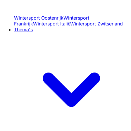
Wintersport Oostenrijk
Wintersport
Frankrijk
Wintersport Italië
Wintersport Zwitserland
Thema's