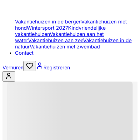
Vakantiehuizen in de bergen
Vakantiehuizen met
hond
Wintersport 2027
Kindvriendelijke
vakantiehuizen
Vakantiehuizen aan het
water
Vakantiehuizen aan zee
Vakantiehuizen in de
natuur
Vakantiehuizen met zwembad
Contact
Verhuren
Registreren